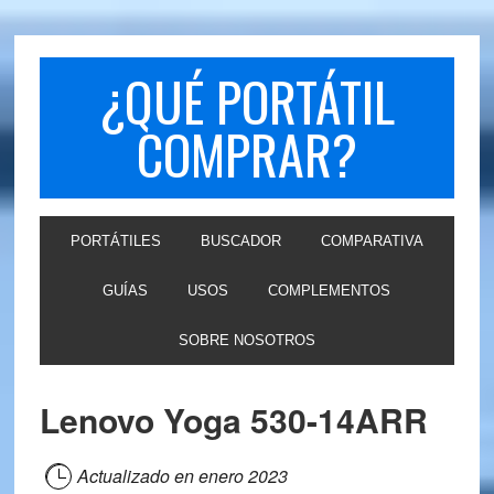
Skip
Skip
to
to
primary
main
¿QUÉ PORTÁTIL
navigation
content
COMPRAR?
PORTÁTILES
BUSCADOR
COMPARATIVA
GUÍAS
USOS
COMPLEMENTOS
SOBRE NOSOTROS
Lenovo Yoga 530-14ARR
Actualizado en
enero 2023