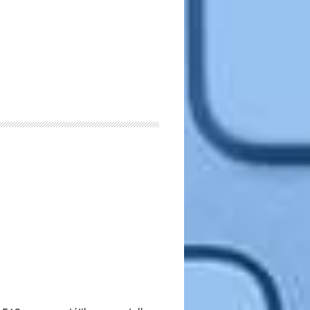
Dragonfly
G3
–
Opiniones