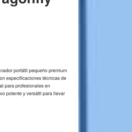
enador portátil pequeño premium
con especificaciones técnicas de
eal para profesionales en
o potente y versátil para llevar
about
Ordenador
ortátil
HP
lite