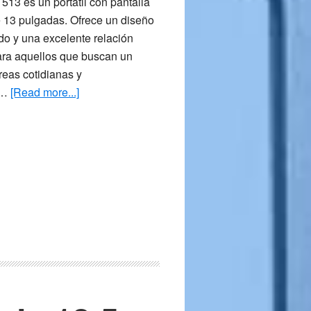
13 es un portátil con pantalla
de 13 pulgadas. Ofrece un diseño
do y una excelente relación
para aquellos que buscan un
areas cotidianas y
about
l …
[Read more...]
Acer
Chromebook
Spin
513