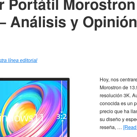
 Portátil Morostron
– Análisis y Opinió
tra línea editorial
Hoy, nos centrare
Morostron de 13.
resolución 3K. A
conocida es un po
precio que ha ll
su diseño y espec
reseña, …
[Read 