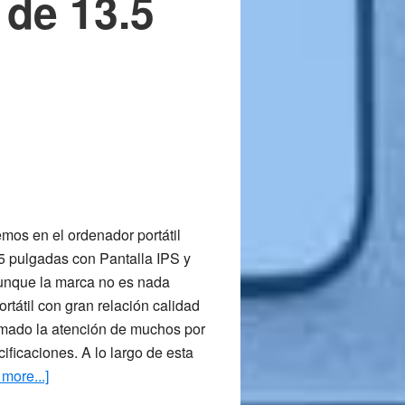
 de 13.5
n
mos en el ordenador portátil
5 pulgadas con Pantalla IPS y
unque la marca no es nada
rtátil con gran relación calidad
amado la atención de muchos por
ificaciones. A lo largo de esta
about
more...]
Ordenador