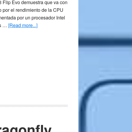
3 Flip Evo demuestra que va con
no por el rendimiento de la CPU
mentada por un procesador Intel
about
os …
[Read more...]
Portátil
táctil
convertible
MSI
Summit
E13
Flip
Evo
–
Opiniones
ragonfly