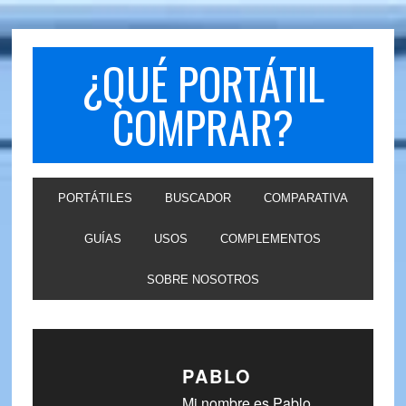
Skip
Skip
to
to
primary
main
¿QUÉ PORTÁTIL
navigation
content
COMPRAR?
PORTÁTILES
BUSCADOR
COMPARATIVA
GUÍAS
USOS
COMPLEMENTOS
SOBRE NOSOTROS
PABLO
Mi nombre es Pablo,