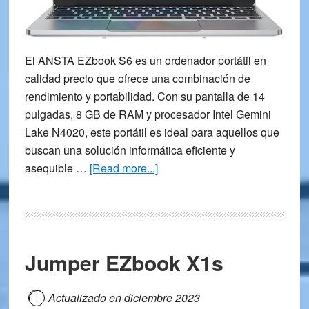
El ANSTA EZbook S6 es un ordenador portátil en
calidad precio que ofrece una combinación de
rendimiento y portabilidad. Con su pantalla de 14
pulgadas, 8 GB de RAM y procesador Intel Gemini
Lake N4020, este portátil es ideal para aquellos que
buscan una solución informática eficiente y
about
asequible …
[Read more...]
Ordenador
portátil
ANSTA
EZbook
Jumper EZbook X1s
S6
–
Opiniones
Actualizado en
diciembre 2023