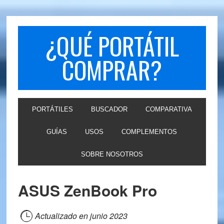
Skip
Skip
to
to
primary
main
¿QUÉ PORTÁTIL
navigation
content
COMPRAR?
PORTÁTILES
BUSCADOR
COMPARATIVA
GUÍAS
USOS
COMPLEMENTOS
SOBRE NOSOTROS
ASUS ZenBook Pro
Actualizado en
junio 2023