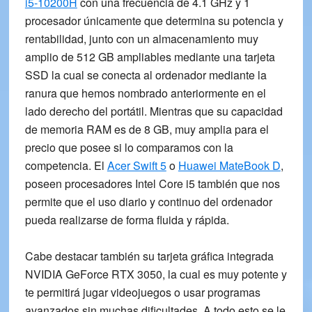
i5-10200H
con una
frecuencia de 4.1 GHz
y 1
procesador únicamente que determina su potencia y
rentabilidad, junto con un almacenamiento muy
amplio de
512 GB ampliables
mediante una tarjeta
SSD la cual se conecta al ordenador mediante la
ranura que hemos nombrado anteriormente en el
lado derecho del portátil. Mientras que su capacidad
de
memoria RAM es de 8 GB
, muy amplia para el
precio que posee si lo comparamos con la
competencia. El
Acer Swift 5
o
Huawei MateBook D
,
poseen procesadores Intel Core i5 también que nos
permite que el uso diario y continuo del ordenador
pueda realizarse de forma fluida y rápida.
Cabe destacar también su tarjeta gráfica integrada
NVIDIA GeForce RTX 3050
, la cual es muy potente y
te permitirá jugar videojuegos o usar programas
avanzados sin muchas dificultades. A todo esto se le