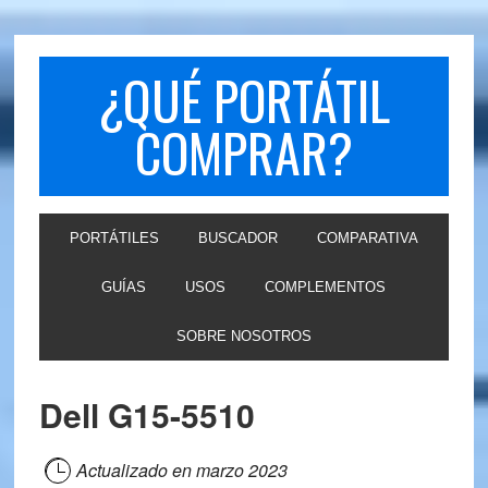
Skip
Skip
to
to
primary
main
¿QUÉ PORTÁTIL
navigation
content
COMPRAR?
PORTÁTILES
BUSCADOR
COMPARATIVA
GUÍAS
USOS
COMPLEMENTOS
SOBRE NOSOTROS
Dell G15-5510
Actualizado en
marzo 2023