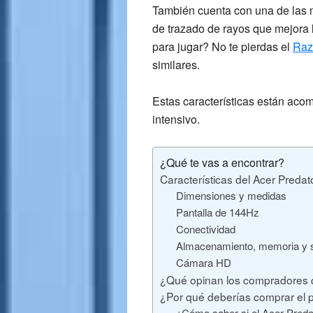
También cuenta con una de las me
de
trazado de rayos
que mejora l
para jugar? No te pierdas el
Raz
similares.
Estas características están ac
intensivo
.
¿Qué te vas a encontrar?
Características del Acer Predat
Dimensiones y medidas
Pantalla de 144Hz
Conectividad
Almacenamiento, memoria y s
Cámara HD
¿Qué opinan los compradores d
¿Por qué deberías comprar el po
¿Cómo saber si el Acer Predat