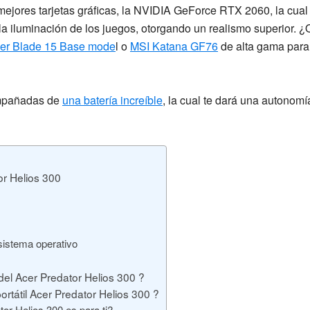
jores tarjetas gráficas, la
NVIDIA GeForce RTX 2060
, la cua
a iluminación de los juegos, otorgando un realismo superior. ¿Q
er Blade 15 Base mode
l o
MSI Katana GF76
de alta gama para 
ompañadas de
una batería increíble
, la cual te dará una autonom
or Helios 300
istema operativo
el Acer Predator Helios 300 ?
rtátil Acer Predator Helios 300 ?
or Helios 300 es para ti?