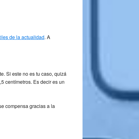
iles de la actualidad
. A
e. Si este no es tu caso, quizá
,5 centímetros
. Es decir es un
se compensa gracias a la