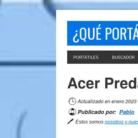
Skip
Skip
to
to
primary
main
¿QUÉ PORT
navigation
content
PORTÁTILES
BUSCADOR
Acer Pred
Actualizado en
enero 2023
Publicado por:
Pablo
🖊
Estos somos
nosotros y nues