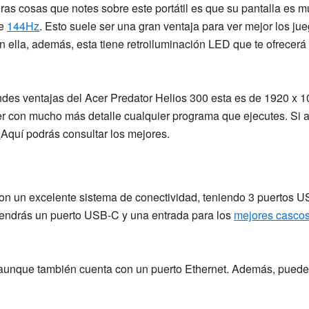
as cosas que notes sobre este portátil es que su pantalla es 
de
144Hz
. Esto suele ser una gran ventaja para ver mejor los jue
 ella, además, esta tiene
retroiluminación LED
que te ofrecerá
andes ventajas del
Acer Predator Helios 300
esta es de
1920 x 1
ver con mucho más detalle cualquier programa que ejecutes. Si 
?
Aquí podrás consultar los mejores.
 con un excelente sistema de conectividad, teniendo
3 puertos U
tendrás un puerto
USB-C
y una entrada para los
mejores casco
 aunque también cuenta con un puerto Ethernet. Además, puedes 