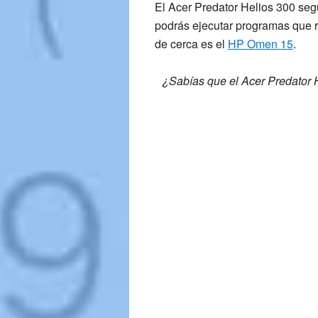
El
Acer Predator Helios 300
segu
podrás ejecutar programas que r
de cerca es el
HP Omen 15
.
¿Sabías que el Acer Predator H