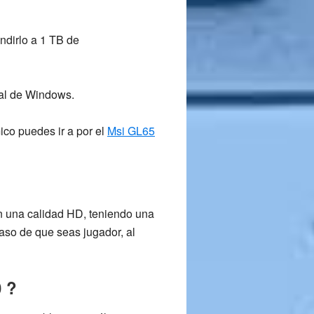
ndirlo a 1 TB de
ual de Windows.
ico puedes ir a por el
Msi GL65
en una
calidad HD
, teniendo una
aso de que seas jugador, al
0 ?