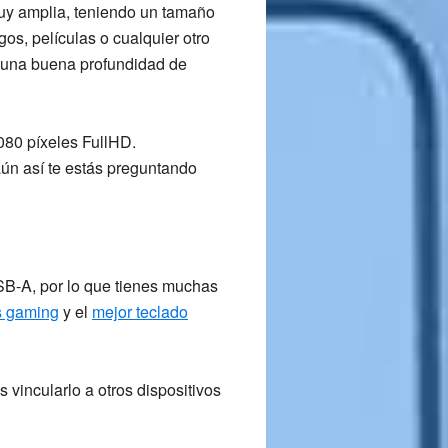
muy amplia, teniendo un tamaño
gos, películas o cualquier otro
 una buena profundidad de
080
píxeles FullHD.
aún así te estás preguntando
SB-A
, por lo que tienes muchas
s gaming
y el
mejor teclado
vincularlo a otros dispositivos