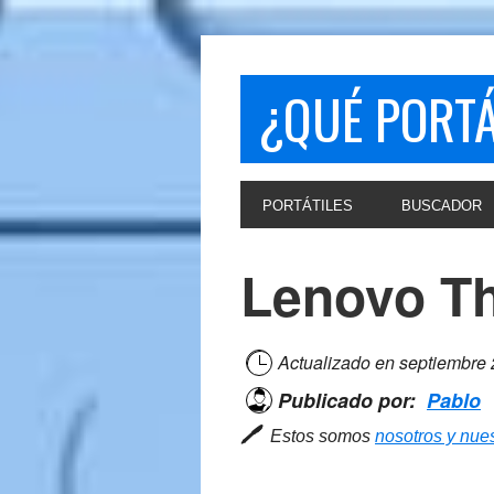
Skip
Skip
to
to
primary
main
¿QUÉ PORT
navigation
content
PORTÁTILES
BUSCADOR
Lenovo T
Actualizado en
septiembre
Publicado por:
Pablo
🖊
Estos somos
nosotros y nues