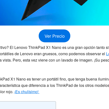
Ver Precio
itivo? El
Lenovo ThinkPad X1 Nano
es una gran opción tanto si
ortátiles de
Lenovo
eran gruesos, como podemos observar el
L
 vista. Pero, esta vez viene con un l
avado de imagen.
¡Su peso
nkPad X1 Nano
es tener un portátil fino, que tenga buena ilumi
aracterística que diferencia a los
ThinkPad
de los otros modelos
lor rojo.
¡Es chulísimo!