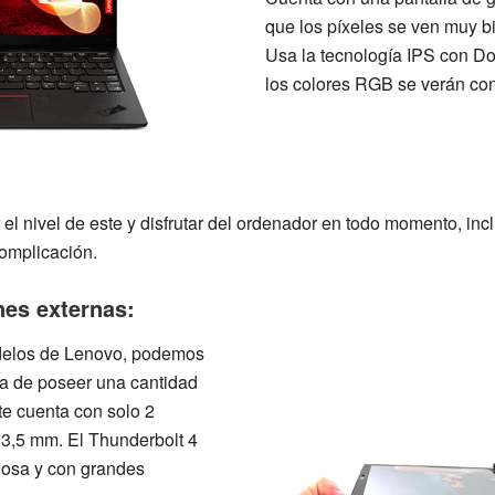
que los píxeles se ven muy b
Usa la
tecnología IPS
con Do
los
colores RGB
se verán con
r el nivel de este y disfrutar del ordenador en todo momento, in
omplicación.
nes externas:
delos de Lenovo, podemos
ia de poseer una cantidad
te cuenta con solo
2
e 3,5 mm
. El
Thunderbolt 4
dosa y con grandes