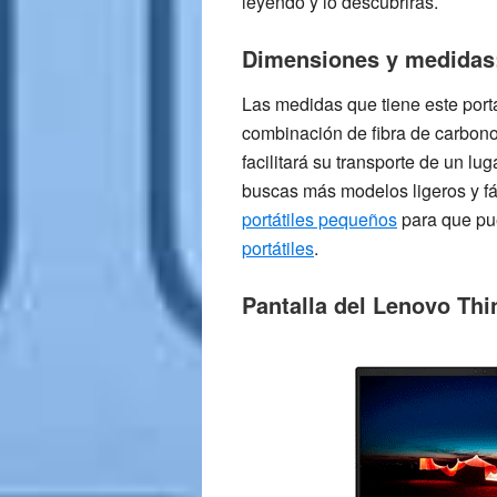
leyendo y lo descubrirás
.
Dimensiones y medidas
Las medidas que tiene este portát
combinación de fibra de carbono
facilitará su transporte de un l
buscas más modelos ligeros y fá
portátiles pequeños
para que pu
portátiles
.
Pantalla del Lenovo Th