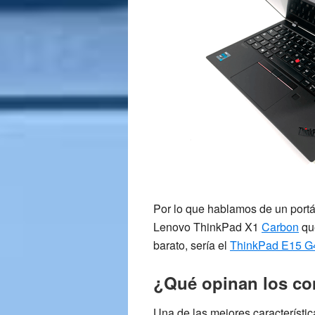
Por lo que hablamos de un portá
Lenovo ThinkPad X1
Carbon
que
barato, sería el
ThinkPad E15 G
¿Qué opinan los c
Una de las mejores característic