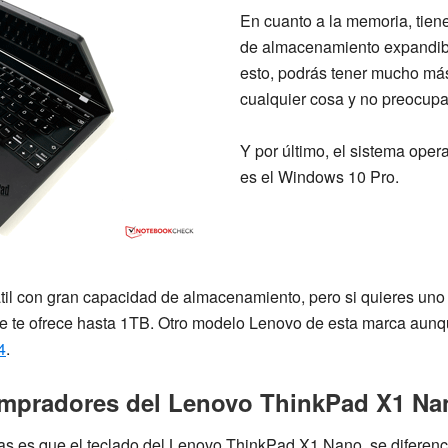
En cuanto a la memoria, tien
de almacenamiento expandibl
esto, podrás tener mucho má
cualquier cosa y no preocupar
Y por último, el sistema oper
es el
Windows 10 Pro.
til con gran capacidad de almacenamiento, pero si quieres uno
 te ofrece hasta 1TB. Otro modelo Lenovo de esta marca aun
4
.
ompradores del Lenovo ThinkPad X1 N
as es que el teclado del
Lenovo ThinkPad X1 Nano,
se diferen