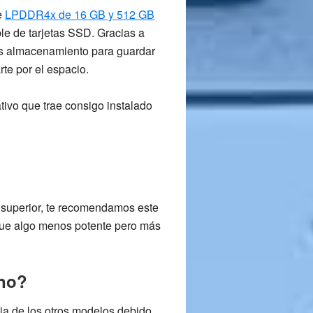
e
LPDDR4x de 16 GB y 512 GB
e de tarjetas SSD. Gracias a
s almacenamiento para guardar
te por el espacio.
ativo que trae consigo instalado
 superior, te recomendamos este
que algo menos potente pero más
ano?
cia de los otros modelos debido