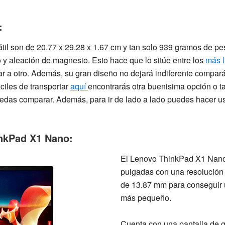
:
il son de ‎
20.77 x 29.28 x 1.67 cm
y tan solo
939 gramos
de pe
 y aleación de magnesio. Esto hace que lo sitúe entre los
más l
ugar a otro. Además, su gran diseño no dejará indiferente compa
ciles de transportar
aquí
encontrarás otra buenisima opción o 
edas comparar. Además, para ir de lado a lado puedes hacer 
inkPad X1 Nano:
El Lenovo ThinkPad X1 Nano
pulgadas
con una
resolució
de 13.87 mm
para conseguir u
más pequeño.
Cuenta con una pantalla de g