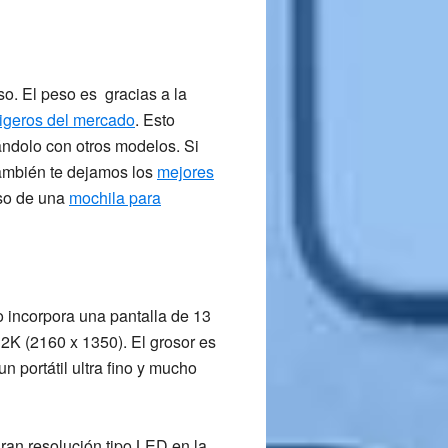
so. El peso es gracias a la
igeros del mercado
. Esto
rándolo con otros modelos. Si
también te dejamos los
mejores
uso de una
mochila para
 incorpora una pantalla de
13
n 2K
(2160 x 1350). El
grosor es
n portátil ultra fino y mucho
ran resolución tipo
LED
en la