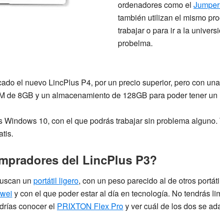
ordenadores como el
Jumper
también utilizan el mismo pr
trabajar o para ir a la univer
probelma.
cado el nuevo
LincPlus P4,
por un precio superior, pero con un
RAM de 8GB y un almacenamiento de 128GB para poder tener un 
es
Windows 10,
con el que podrás trabajar sin problema alguno.
tis.
mpradores del LincPlus P3?
 buscan un
portátil ligero
, con un peso parecido al de otros portá
cwei
y con el que poder estar al día en tecnología. No tendrás li
odrías conocer el
PRIXTON Flex Pro
y ver cuál de los dos se ad