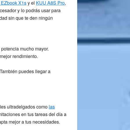
 EZbook X1s
y el
KUU A8S Pro
,
ocesador y lo podrás usar para
sidad sin que te den ningún
a potencia mucho mayor.
mejor rendimiento.
 También puedes llegar a
tiles ultradelgados como
las
mitaciones en tus tareas del día a
apta mejor a tus necesidades.