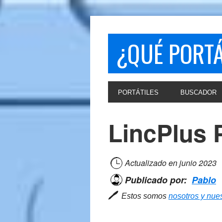
Skip
Skip
to
to
primary
main
¿QUÉ PORT
navigation
content
PORTÁTILES
BUSCADOR
LincPlus 
Actualizado en
junio 2023
Publicado por:
Pablo
🖊
Estos somos
nosotros y nues