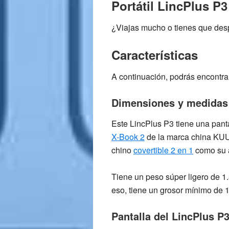
Portátil LincPlus P3
¿Viajas mucho o tienes que despl
Características
A continuación, podrás encontr
Dimensiones y medidas
Este LincPlus P3 tiene una
pant
X-Book 2
de la marca china
KU
chino
covertible 2 en 1
como su
Tiene un peso súper ligero de
1
eso, tiene un
grosor mínimo de 
Pantalla del LincPlus P