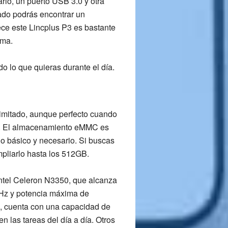
arlo, un
puerto USB 3.0
y otra
lado podrás encontrar un
rece este
Lincplus P3
es bastante
ama.
o lo que quieras durante el día.
imitado, aunque perfecto cuando
a. El almacenamiento
eMMC es
 lo básico y necesario. Si buscas
pliarlo hasta los 512GB.
ntel Celeron N3350,
que alcanza
Hz y potencia máxima de
, cuenta con una capacidad de
en las tareas del día a día. Otros