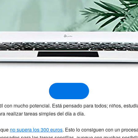
Ver Precio
til con mucho potencial. Está
pensado para todos;
niños, estudi
ra realizar tareas simples del día a día.
a que
no supera los
300 euros
. Esto lo consiguen con un procesa
pensados para las tareas sencillas, aunque con muchas posibil