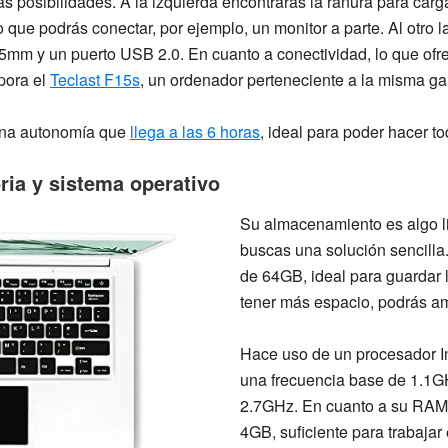
 posibilidades. A la izquierda encontrarás la ranura para carg
 que podrás conectar, por ejemplo, un monitor a parte. Al otro 
.55mm
y un
puerto USB 2.0.
En cuanto a
conectividad
, lo que of
pora el
Teclast F15s
, un ordenador perteneciente a la misma g
una autonomía que
llega a las
6 horas
,
ideal para poder hacer tod
ia y sistema operativo
Su almacenamiento es algo l
buscas una solución sencill
de 64GB
, ideal para guardar
tener más espacio, podrás am
Hace uso de un procesador
I
una frecuencia base de 1.1G
2.7GHz
. En cuanto a su RAM
4GB,
suficiente para trabajar 