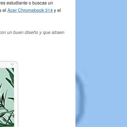
eres estudiante o buscas un
s el
Acer Chromebook 314
y el
 con un buen diseño y que atraen