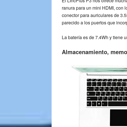
El LIncPlus P3 nos ofrece muchas
ranura para un
mini HDMI,
con lo
c
onector para auriculares de 3
parecido a los puertos que incor
La
batería es de 7.4Wh
y tiene 
Almacenamiento, memor