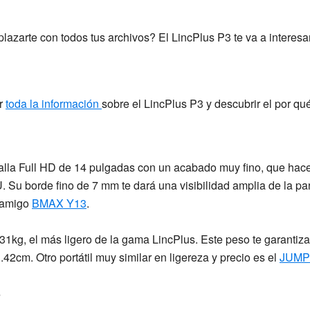
azarte con todos tus archivos? El LincPlus P3 te va a interesar
ar
toda la información
sobre el LincPlus P3 y descubrir el por qué
alla Full HD de 14 pulgadas
con un acabado muy fino, que hace
U
. Su
borde fino de 7 mm
te dará una visibilidad amplia de la pa
 amigo
BMAX Y13
.
.31kg,
el más ligero de la gama LincPlus. Este peso te garantiza
1.42cm
. Otro portátil muy similar en ligereza y precio es el
JUMP
3