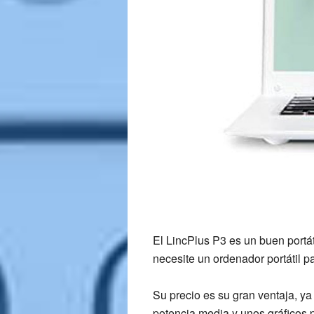
El LincPlus P3 es un buen portá
necesite un ordenador portátil pa
Su precio es su gran ventaja, y
potencia media y unos gráficos 