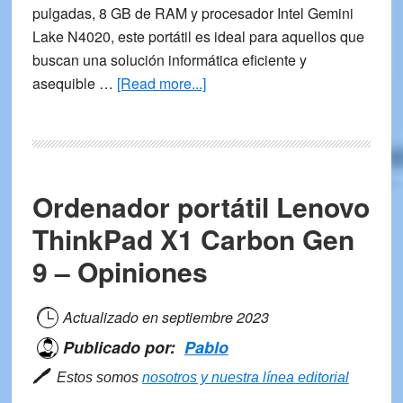
pulgadas, 8 GB de RAM y procesador Intel Gemini
Lake N4020, este portátil es ideal para aquellos que
buscan una solución informática eficiente y
about
asequible …
[Read more...]
Ordenador
portátil
ANSTA
EZbook
Ordenador portátil Lenovo
S6
–
ThinkPad X1 Carbon Gen
Opiniones
9 – Opiniones
y
Análsis
Actualizado en
septiembre 2023
Publicado por:
Pablo
🖊
Estos somos
nosotros y nuestra línea editorial