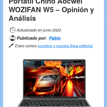
Portátil Chino Aocwei
Acer
WOZIFAN W5 – Opinión y
Spin
Análisis
1
–
Reseña
Actualizado en
junio 2023
y
Publicado por:
Pablo
Opiniones
🖊
Estos somos
nosotros y nuestra línea editorial