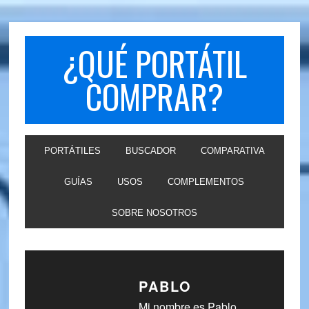
Skip
Skip
to
to
primary
main
¿QUÉ PORTÁTIL
navigation
content
COMPRAR?
PORTÁTILES
BUSCADOR
COMPARATIVA
GUÍAS
USOS
COMPLEMENTOS
SOBRE NOSOTROS
PABLO
Mi nombre es Pablo,