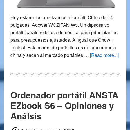
Hoy estaremos analizamos el portátil Chino de 14
pulgadas, Aocwei WOZIFAN W5. Un dipsositivo
portátil barato y de uso doméstico para principiantes
para presupuestos ajustados. Al igual que Chuwi,
Teclast, Esta marca de portátiles es de procedencia
about
china y sacan al mercado portátiles …
[Read more...]
Portát
Chin
Aocw
WOZ
Ordenador portátil ANSTA
W5
–
EZbook S6 – Opiniones y
Opini
Análsis
y
Análi