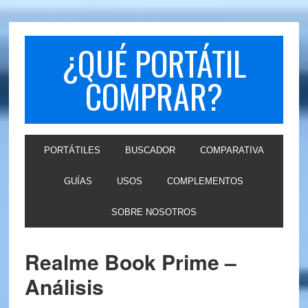
Skip
Skip
to
to
primary
main
¿QUÉ PORTÁTIL
navigation
content
COMPRAR?
PORTÁTILES
BUSCADOR
COMPARATIVA
GUÍAS
USOS
COMPLEMENTOS
SOBRE NOSOTROS
Realme Book Prime –
Análisis