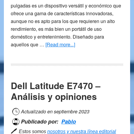
pulgadas es un dispositivo versátil y económico que
ofrece una gama de características innovadoras,
aunque no es apto para los que requieren un alto
rendimiento, es más bien un portátil de uso
doméstico y entretenimiento. Diseñado para
about
aquellos que …
[Read more...]
Lenovo
IdeaPad
3
Chromebook
Dell Latitude E7470 –
Gen
6
Análisis y opiniones
–
Análisis
Actualizado en
septiembre 2023
Publicado por:
Pablo
🖊
Estos somos
nosotros y nuestra línea editorial