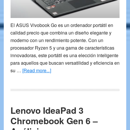
El ASUS Vivobook Go es un ordenador portátil en
calidad precio que combina un diseño elegante y
moderno con un rendimiento potente. Con un
procesador Ryzen 5 y una gama de características
innovadoras, este portátil es una elección inteligente
para aquellos que buscan versatilidad y eficiencia en
about
su …
[Read more...]
Ordenador
Portátil
ASUS
Vivobook
Lenovo IdeaPad 3
Go
–
Chromebook Gen 6 –
Opiniones