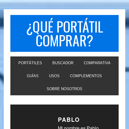
Skip
Skip
to
to
primary
main
¿QUÉ PORTÁTIL
navigation
content
COMPRAR?
PORTÁTILES
BUSCADOR
COMPARATIVA
GUÍAS
USOS
COMPLEMENTOS
SOBRE NOSOTROS
PABLO
Mi nombre es Pablo,