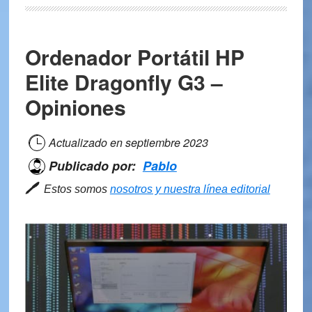
Gigabyte
AORUS
Ordenador Portátil HP
15G
XC
Elite Dragonfly G3 –
–
Opiniones
Análisis
y
Opinión
Actualizado en
septiembre 2023
Publicado por:
Pablo
🖊
Estos somos
nosotros y nuestra línea editorial