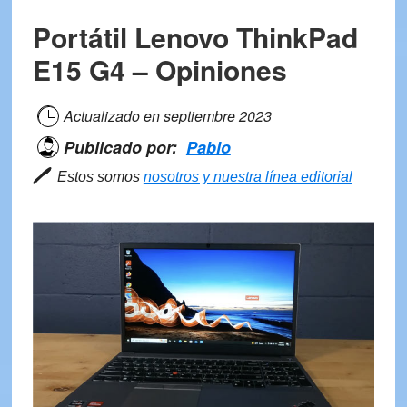
ioxbook
Portátil Lenovo ThinkPad
15R5C
–
E15 G4 – Opiniones
Opiniones
Actualizado en
septiembre 2023
Publicado por:
Pablo
🖊
Estos somos
nosotros y nuestra línea editorial