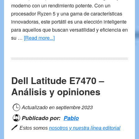
moderno con un rendimiento potente. Con un
procesador Ryzen 5 y una gama de características
innovadoras, este portátil es una elección inteligente
para aquellos que buscan versatilidad y eficiencia en
about
su …
[Read more...]
Ordenador
Portátil
ASUS
Vivobook
Dell Latitude E7470 –
Go
–
Análisis y opiniones
Opiniones
Actualizado en
septiembre 2023
Publicado por:
Pablo
🖊
Estos somos
nosotros y nuestra línea editorial