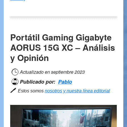
Dell
Latitude
E7470
–
Portátil Gaming Gigabyte
Análisis
y
AORUS 15G XC – Análisis
opiniones
y Opinión
Actualizado en
septiembre 2023
Publicado por:
Pablo
🖊
Estos somos
nosotros y nuestra línea editorial