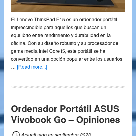
El Lenovo ThinkPad E15 es un ordenador portátil
imprescindible para aquellos que buscan un
equilibrio entre rendimiento y durabilidad en la
oficina. Con su diseño robusto y su procesador de
gama media Intel Core i5, este portátil se ha
convertido en una opción popular entre los usuarios
about
…
[Read more...]
Portátil
Lenovo
ThinkPad
E15
Ordenador Portátil ASUS
G4
–
Vivobook Go – Opiniones
Opiniones
Actualizado en
septiembre 2023