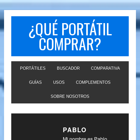
Skip
Skip
to
to
primary
main
¿QUÉ PORTÁTIL
navigation
content
COMPRAR?
PORTÁTILES
BUSCADOR
COMPARATIVA
GUÍAS
USOS
COMPLEMENTOS
SOBRE NOSOTROS
PABLO
Mi nombre es Pablo,