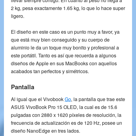
llevar siempre contigo. En cuanto al peso no llega a
2 kg, pesa exactamente
1.65 kg
, lo que lo hace super
ligero.
El
diseño
en este caso es un punto muy a favor, ya
que está muy bien conseguido y su
cuerpo de
aluminio
le da un toque muy
bonito y profesional
a
este portátil. Tanto es así que
recuerda a algunos
diseños de Apple
en sus MacBooks con aquellos
acabados tan perfectos y simétricos.
Pantalla
Al igual que el Vivobook
Go
, la pantalla que trae este
ASUS VivoBook Pro 15 OLED
, la cual es de
15.6
pulgadas
con
2880 x 1620 píxeles
de resolución, la
frecuencia de actualización es de
120 Hz
, posee un
diseño NanoEdge en tres lados.