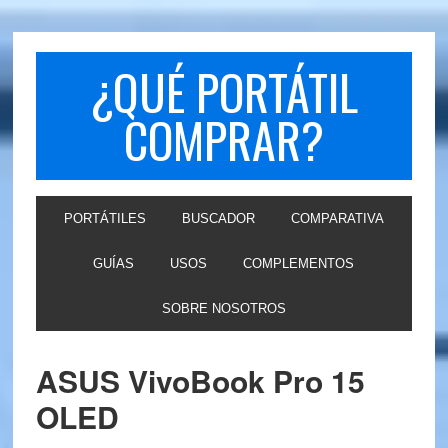
Skip
Skip
to
to
primary
main
¿QUÉ PORTÁTIL
navigation
content
COMPRAR?
PORTÁTILES
BUSCADOR
COMPARATIVA
GUÍAS
USOS
COMPLEMENTOS
SOBRE NOSOTROS
ASUS VivoBook Pro 15
OLED